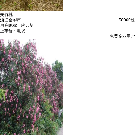
夹竹桃
浙江金华市
50000株
用户昵称：
应云新
上车价：
电议
免费企业用户