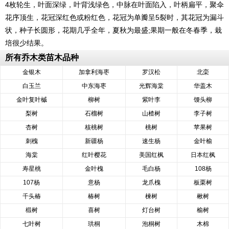
4枚轮生，叶面深绿，叶背浅绿色，中脉在叶面陷入，叶柄扁平，聚伞
花序顶生，花冠深红色或粉红色，花冠为单瓣呈5裂时，其花冠为漏斗
状，种子长圆形，花期几乎全年，夏秋为最盛;果期一般在冬春季，栽
培很少结果。
中国各省区有栽培，尤以中国南方为多，常在公园、风景区、道路
所有乔木类苗木品种
旁或河旁、湖旁周围栽培;长江以北栽培者须在温室越冬。野生于伊
金银木
加拿利海枣
罗汉松
北栾
朗、印度、尼泊尔;现广植于世界热带地区。
白玉兰
中东海枣
光辉海棠
华盖木
金叶复叶槭
柳树
紫叶李
馒头柳
梨树
石榴树
山楂树
李子树
杏树
核桃树
桃树
苹果树
刺槐
新疆杨
速生杨
金叶榆
海棠
红叶樱花
美国红枫
日本红枫
寿星桃
金叶槐
毛白杨
108杨
107杨
意杨
龙爪槐
板栗树
千头椿
椿树
楝树
楸树
椴树
喜树
灯台树
榆树
七叶树
珙桐
泡桐树
木棉