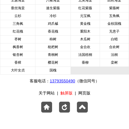
王族海棠
八棱海棠
北美海棠
西府海棠
垂丝海棠
速生紫薇
红花紫薇
紫薇树
云杉
冷杉
元宝枫
五角枫
三角枫
鸡爪槭
黄金槐
金枝国槐
红花槐
香花槐
重阳木
无患子
枣树
柿树
木瓜树
白蜡
枫香树
枇杷树
金合欢
合欢树
银杏树
青桐树
法国梧桐
法桐
香樟
樱花树
垂柳
栾树
大叶女贞
国槐
客服电话：
13793550490
（微信同号）
关于网站
|
触屏版
|
网页版