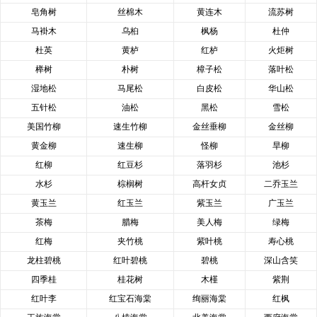
皂角树
丝棉木
黄连木
流苏树
马褂木
乌桕
枫杨
杜仲
杜英
黄栌
红栌
火炬树
榉树
朴树
樟子松
落叶松
湿地松
马尾松
白皮松
华山松
五针松
油松
黑松
雪松
美国竹柳
速生竹柳
金丝垂柳
金丝柳
黄金柳
速生柳
怪柳
旱柳
红柳
红豆杉
落羽杉
池杉
水杉
棕榈树
高杆女贞
二乔玉兰
黄玉兰
红玉兰
紫玉兰
广玉兰
茶梅
腊梅
美人梅
绿梅
红梅
夹竹桃
紫叶桃
寿心桃
龙柱碧桃
红叶碧桃
碧桃
深山含笑
四季桂
桂花树
木槿
紫荆
红叶李
红宝石海棠
绚丽海棠
红枫