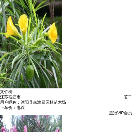
夹竹桃
江苏宿迁市
若干
用户昵称：
沭阳县森满景园林苗木场
上车价：
电议
皇冠VIP会员