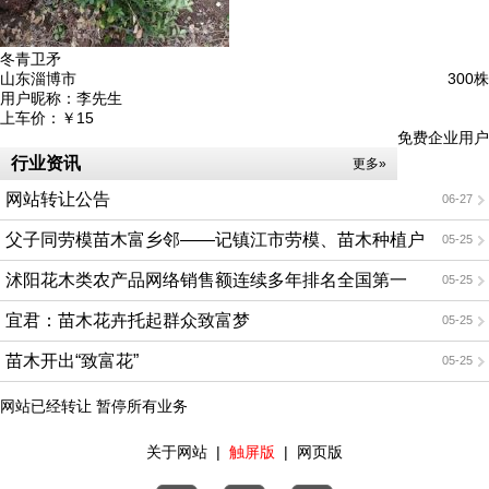
冬青卫矛
山东淄博市
300株
用户昵称：
李先生
上车价：
￥15
免费企业用户
行业资讯
更多»
网站转让公告
06-27
父子同劳模苗木富乡邻——记镇江市劳模、苗木种植户
05-25
丁建兵
沭阳花木类农产品网络销售额连续多年排名全国第一
05-25
宜君：苗木花卉托起群众致富梦
05-25
苗木开出“致富花”
05-25
网站已经转让 暂停所有业务
关于网站
|
触屏版
|
网页版