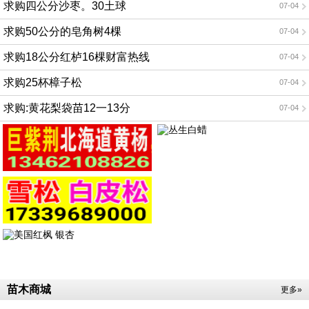
求购四公分沙枣。30土球
07-04
求购50公分的皂角树4棵
07-04
求购18公分红栌16棵财富热线
07-04
求购25杯樟子松
07-04
求购:黄花梨袋苗12一13分
07-04
苗木商城
更多»