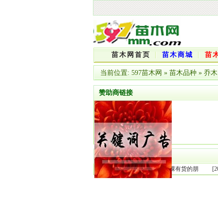
苗木网首页
苗木商城
苗
当前位置:
597苗木网
»
苗木品种
»
乔木
赞助商链接
灯台树求购信息
[求购]
求购灯台树8公分要120棵有货的朋
[2