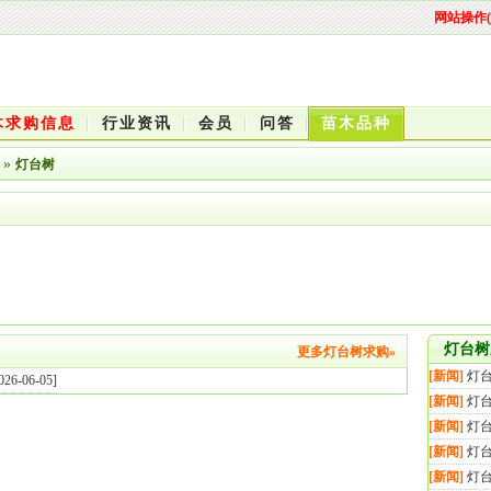
网站操作(
木求购信息
行业资讯
会员
问答
苗木品种
»
灯台树
灯台树
更多灯台树求购»
[新闻]
灯
026-06-05]
[新闻]
灯
[新闻]
灯
[新闻]
灯
[新闻]
灯