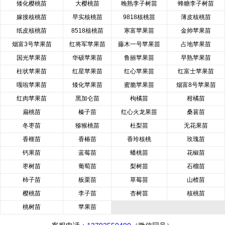
矮化樱桃苗
大樱桃苗
晚熟李子树苗
蜂糖李子树苗
嫁接核桃苗
早实核桃苗
9818核桃苗
薄皮核桃苗
纸皮核桃苗
8518核桃苗
寒富苹果苗
金帅苹果苗
烟富3号苹果苗
红将军苹果苗
藤木一号苹果苗
占地苹果苗
国光苹果苗
华硕苹果苗
鲁丽苹果苗
早熟苹果苗
柱状苹果苗
红星苹果苗
红心苹果苗
红富士苹果苗
嘎啦苹果苗
矮化苹果苗
蜜脆苹果苗
烟富8号苹果苗
红肉苹果苗
黑加仑苗
枸橘苗
柑橘苗
扁桃苗
榛子苗
红心火龙果苗
桑葚苗
冬枣苗
猕猴桃苗
杜梨苗
无花果苗
香榧苗
香椿苗
香玲核桃
玫瑰苗
钙果苗
蓝莓苗
蟠桃苗
花椒苗
枣树苗
葡萄苗
梨树苗
石榴苗
柿子苗
板栗苗
草莓苗
山楂苗
樱桃苗
李子苗
杏树苗
核桃苗
桃树苗
苹果苗