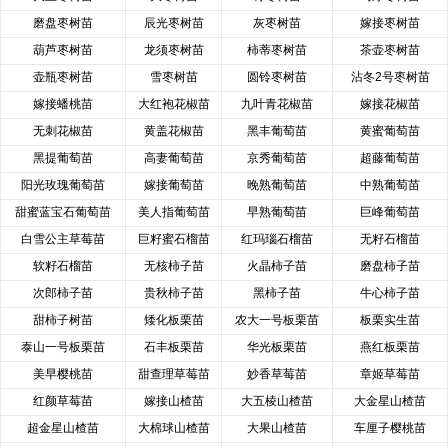
磨盘枣树苗
辰光枣树苗
灰枣树苗
嫁接枣树苗
葫芦枣树苗
龙须枣树苗
柿蒂枣树苗
茶壶枣树苗
壶瓶枣树苗
雪枣树苗
圆铃枣树苗
沾冬2号枣树苗
嫁接蟠桃苗
大红袍花椒苗
九叶青花椒苗
嫁接花椒苗
无刺花椒苗
黄盖花椒苗
黑丰葡萄苗
黄蜜葡萄苗
黑提葡萄苗
高妻葡萄苗
京秀葡萄苗
超藤葡萄苗
阳光玫瑰葡萄苗
嫁接葡萄苗
晚熟葡萄苗
中熟葡萄苗
甜蜜蓝宝石葡萄苗
美人指葡萄苗
早熟葡萄苗
巨峰葡萄苗
白雪公主草莓苗
巨籽蜜石榴苗
红玛瑙石榴苗
无籽石榴苗
软籽石榴苗
无核柿子苗
火晶柿子苗
磨盘柿子苗
次郎柿子苗
贵秋柿子苗
黑柿子苗
牛心柿子苗
甜柿子树苗
矮化板栗苗
农大一号板栗苗
板栗实生苗
泰山一号板栗苗
石丰板栗苗
华光板栗苗
燕红板栗苗
美早樱桃苗
甜查理草莓苗
妙香草莓苗
章姬草莓苗
红颜草莓苗
嫁接山楂苗
大五棱山楂苗
大金星山楂苗
超金星山楂苗
大棉球山楂苗
大果山楂苗
车厘子樱桃苗