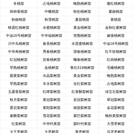
冬桃苗
占地桃树苗
晚熟桃树苗
脆红桃树苗
帅帅香桃苗
中蟠桃苗
秋彤桃树苗
夏丽桃苗
秋丽桃苗
秋雪桃苗
夏甜桃苗
黄桃苗
映霜红桃树苗
水蜜桃树苗
黄金桃树苗
金秋红蜜树苗
中油16号桃树苗
中华福桃树苗
突围桃树苗
嫁接桃树苗
川中岛桃树苗
春美桃树苗
永莲蜜桃树苗
中油18号桃树苗
中华寿桃树苗
秀春桃树苗
望春桃树苗
红不软桃树苗
红冠桃树苗
贺春桃树苗
曦春桃树苗
红肉桃树苗
早熟桃树苗
血桃树苗
鲁红618桃树苗
毛蟠桃树苗
圆黄梨树苗
水晶梨树苗
黄金梨树苗
晚熟梨树苗
早熟梨树苗
丰水梨树苗
全红梨树苗
占地梨树苗
玉露香梨树苗
红啤梨树苗
红香酥梨树苗
绿宝石梨树苗
秋月梨树苗
黄冠梨树苗
皇冠梨树苗
翠冠梨树苗
爱宕梨树苗
莱阳梨树苗
南国梨树苗
金花梨树苗
秦酥梨树苗
雪花梨树苗
紫巴梨树苗
晚秋黄梨树苗
红梨树苗
中华钙果苗
圆叶钙果苗
大雪枣树苗
大王枣树苗
大枣树苗
青枣树苗
马牙枣树苗