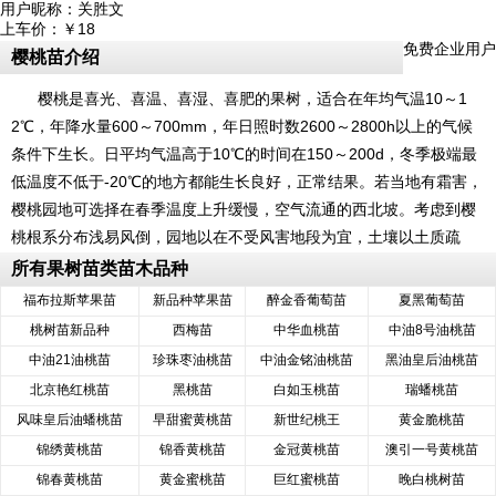
用户昵称：
关胜文
上车价：
￥18
免费企业用户
樱桃苗介绍
樱桃是喜光、喜温、喜湿、喜肥的果树，适合在年均气温10～1
2℃，年降水量600～700mm，年日照时数2600～2800h以上的气候
条件下生长。日平均气温高于10℃的时间在150～200d，冬季极端最
低温度不低于-20℃的地方都能生长良好，正常结果。若当地有霜害，
樱桃园地可选择在春季温度上升缓慢，空气流通的西北坡。考虑到樱
桃根系分布浅易风倒，园地以在不受风害地段为宜，土壤以土质疏
松、土层深厚的沙壤土为佳。
所有果树苗类苗木品种
福布拉斯苹果苗
新品种苹果苗
醉金香葡萄苗
夏黑葡萄苗
桃树苗新品种
西梅苗
中华血桃苗
中油8号油桃苗
中油21油桃苗
珍珠枣油桃苗
中油金铭油桃苗
黑油皇后油桃苗
北京艳红桃苗
黑桃苗
白如玉桃苗
瑞蟠桃苗
风味皇后油蟠桃苗
早甜蜜黄桃苗
新世纪桃王
黄金脆桃苗
锦绣黄桃苗
锦香黄桃苗
金冠黄桃苗
澳引一号黄桃苗
锦春黄桃苗
黄金蜜桃苗
巨红蜜桃苗
晚白桃树苗