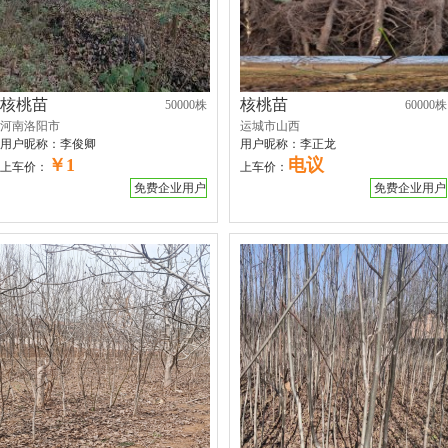
核桃苗
核桃苗
50000株
60000株
河南洛阳市
运城市山西
用户昵称：
李俊卿
用户昵称：
李正龙
￥1
电议
上车价：
上车价：
免费企业用户
免费企业用户