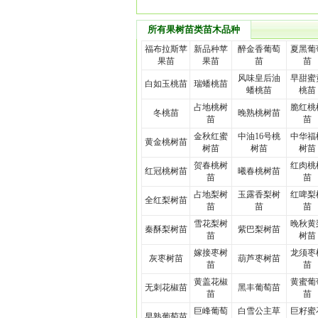
所有果树苗类苗木品种
福布拉斯苹
新品种苹
醉金香葡萄
夏黑葡
果苗
果苗
苗
苗
风味皇后油
早甜蜜
白如玉桃苗
瑞蟠桃苗
蟠桃苗
桃苗
占地桃树
脆红桃
冬桃苗
晚熟桃树苗
苗
苗
金秋红蜜
中油16号桃
中华福
黄金桃树苗
树苗
树苗
树苗
贺春桃树
红肉桃
红冠桃树苗
曦春桃树苗
苗
苗
占地梨树
玉露香梨树
红啤梨
全红梨树苗
苗
苗
苗
雪花梨树
晚秋黄
秦酥梨树苗
紫巴梨树苗
苗
树苗
嫁接枣树
龙须枣
灰枣树苗
葫芦枣树苗
苗
苗
黄盖花椒
黄蜜葡
无刺花椒苗
黑丰葡萄苗
苗
苗
巨峰葡萄
白雪公主草
巨籽蜜
早熟葡萄苗