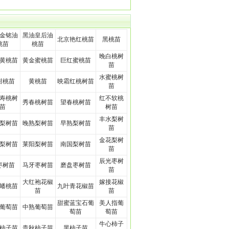
金铭油
黑油皇后油
北京艳红桃苗
黑桃苗
桃苗
桃苗
晚白桃树
黄桃苗
黄金蜜桃苗
巨红蜜桃苗
苗
水蜜桃树
甜桃苗
黄桃苗
映霜红桃树苗
苗
寿桃树
红不软桃
秀春桃树苗
望春桃树苗
苗
树苗
丰水梨树
梨树苗
晚熟梨树苗
早熟梨树苗
苗
金花梨树
梨树苗
莱阳梨树苗
南国梨树苗
苗
辰光枣树
枣树苗
马牙枣树苗
磨盘枣树苗
苗
大红袍花椒
嫁接花椒
蟠桃苗
九叶青花椒苗
苗
苗
甜蜜蓝宝石葡
美人指葡
葡萄苗
中熟葡萄苗
萄苗
萄苗
牛心柿子
柿子苗
贵秋柿子苗
黑柿子苗