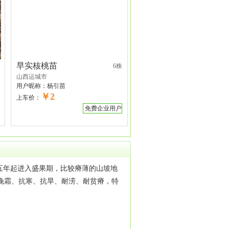
早实核桃苗
6株
山西运城市
用户昵称：
杨引苗
￥2
上车价：
免费企业用户
五年起进入盛果期，比较瘠薄的山坡地
、抗晚霜、抗寒、抗旱、耐涝、耐贫瘠，特