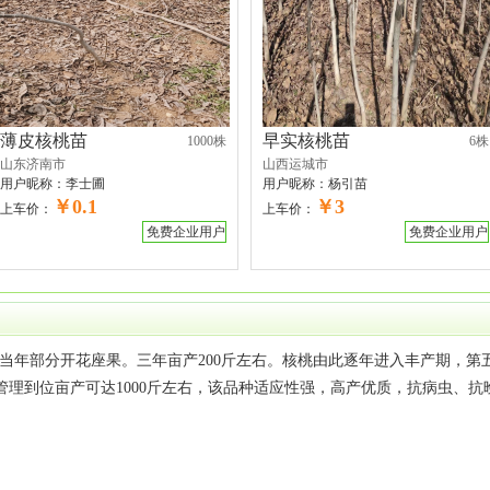
薄皮核桃苗
早实核桃苗
1000株
6株
山东济南市
山西运城市
用户昵称：
李士圃
用户昵称：
杨引苗
￥0.1
￥3
上车价：
上车价：
免费企业用户
免费企业用户
当年部分开花座果。三年亩产200斤左右。核桃由此逐年进入丰产期，第
好、管理到位亩产可达1000斤左右，该品种适应性强，高产优质，抗病虫