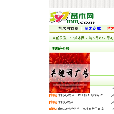
苗木网首页
苗木商城
苗
当前位置:
597苗木网
»
苗木品种
»
果树
赞助商链接
核桃苗求购信息
[求购]
急需求购核桃苗
[2
[求购]
求购-核桃苗1.8以上的30万棵电话
[2
[求购]
求购核桃苗
[2
[求购]
求购核桃苗怀苗10万棵有货的联糸
[2