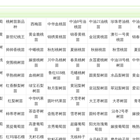
萄
桃树苗新品
中油8号油
中油21油桃
珍珠枣油桃
中油
西梅苗
中华血桃苗
种
桃苗
苗
苗
黄
黄金脆桃
锦香黄桃
澳引一号黄
新世纪桃王
锦绣黄桃苗
金冠黄桃苗
锦春
苗
苗
桃苗
树
帅帅香桃苗
中蟠桃苗
秋彤桃树苗
夏丽桃苗
秋丽桃苗
秋雪桃苗
夏
桃
嫁接桃树
川中岛桃树
春美桃树
永莲蜜桃树
中油18号桃
中华
突围桃树苗
苗
苗
苗
苗
树苗
树
鲁红618桃
毛蟠桃树
早熟桃树苗
血桃树苗
圆黄梨树苗
水晶梨树苗
黄金
树苗
苗
树
红香酥梨树
绿宝石梨
黄冠梨树
秋月梨树苗
皇冠梨树苗
翠冠梨树苗
爱宕
苗
树苗
苗
梨
中华钙果
大雪枣树
红梨树苗
圆叶钙果苗
大王枣树苗
大枣树苗
青
苗
苗
树
茶壶枣树
沾冬2号枣
柿蒂枣树苗
壶瓶枣树苗
雪枣树苗
圆铃枣树苗
嫁接
苗
树苗
萄
高妻葡萄
超藤葡萄
阳光玫瑰葡
黑提葡萄苗
京秀葡萄苗
嫁接葡萄苗
晚熟
苗
苗
萄苗
石
红玛瑙石榴
无籽石榴
无核柿子
软籽石榴苗
火晶柿子苗
磨盘柿子苗
次郎