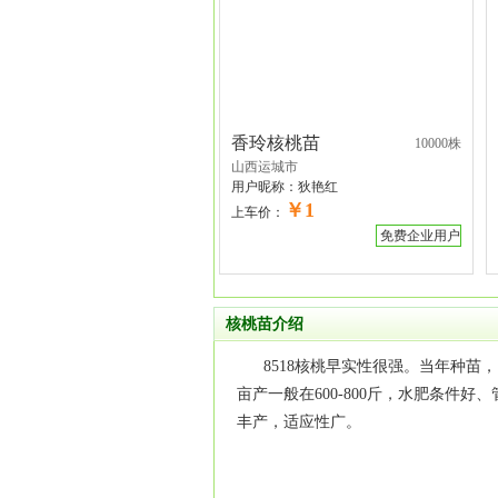
香玲核桃苗
10000株
山西运城市
用户昵称：
狄艳红
￥1
上车价：
免费企业用户
核桃苗介绍
8518核桃早实性很强。当年种苗，
亩产一般在600-800斤，水肥条件
丰产，适应性广。