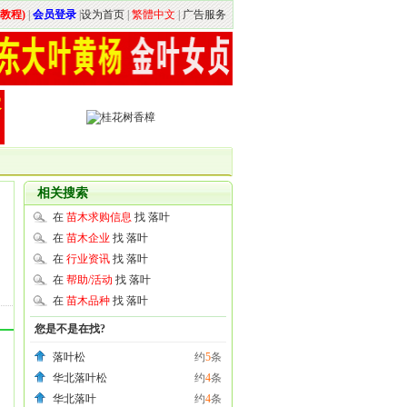
教程)
|
会员登录
|
设为首页
|
繁體中文
|
广告服务
相关搜索
在
苗木求购信息
找 落叶
在
苗木企业
找 落叶
在
行业资讯
找 落叶
在
帮助/活动
找 落叶
在
苗木品种
找 落叶
您是不是在找?
落叶松
约
5
条
华北落叶松
约
4
条
华北落叶
约
4
条