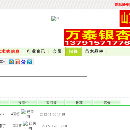
网站操作(
木求购信息
行业资讯
会员
问答
苗木品种
决
投票中
零回答
推荐
高分
小
4回答
2012-11-06 17:18
蔫了
3回答
2012-11-06 17:00