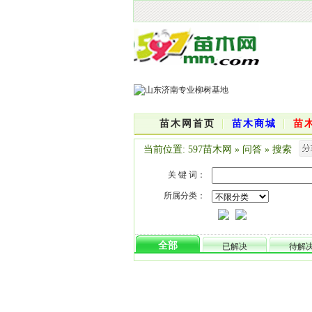
苗木网首页
苗木商城
苗
当前位置:
597苗木网
»
问答
»
搜索
关 键 词：
所属分类：
全部
已解决
待解