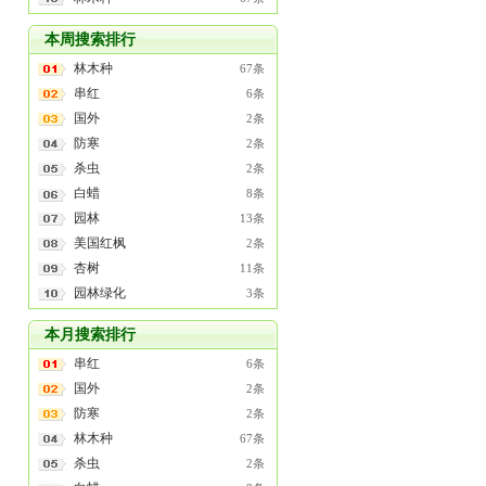
本周搜索排行
林木种
67条
串红
6条
国外
2条
防寒
2条
杀虫
2条
白蜡
8条
园林
13条
美国红枫
2条
杏树
11条
园林绿化
3条
本月搜索排行
串红
6条
国外
2条
防寒
2条
林木种
67条
杀虫
2条