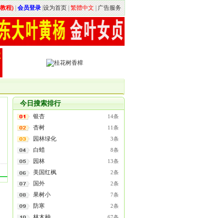
教程)
|
会员登录
|
设为首页
|
繁體中文
|
广告服务
今日搜索排行
银杏
14条
杏树
11条
园林绿化
3条
白蜡
8条
园林
13条
美国红枫
2条
国外
2条
果树小
7条
防寒
2条
林木种
67条