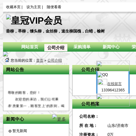
收藏本页
|
设为主页
|
随便看看
垂柳，旱柳，馒头柳，金丝柳，速生柳国槐，白蜡，榆树
网站首页
采购清单
新闻中心
荣
公司介绍
您当前的位置：
首页
»
公司介绍
网站公告
公司介绍
在线留言
13396412365
尊敬的顾客，您好！
欢迎您的来访，我们公司秉
公司档案
承‘质量第一，顾客至上’的原则，竭
诚为国内外广大客户朋友提供优质
公司名称：
的服务，希望通过我们的真诚与努
新闻中心
力能够成为您长期的合作伙伴，共
所 在 地：
山东/济南市
创辉煌！
暂无新闻
注册资本：
0万