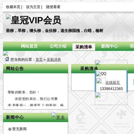
收藏本页
|
设为主页
|
随便看看
垂柳，旱柳，馒头柳，金丝柳，速生柳国槐，白蜡，榆树
网站首页
公司介绍
新闻中心
荣
采购清单
您当前的位置：
首页
»
采购清单
网站公告
采购清单
在线留言
13396412365
尊敬的顾客，您好！
欢迎您的来访，我们公司秉
承‘质量第一，顾客至上’的原则，竭
诚为国内外广大客户朋友提供优质
的服务，希望通过我们的真诚与努
新闻中心
力能够成为您长期的合作伙伴，共
创辉煌！
暂无新闻