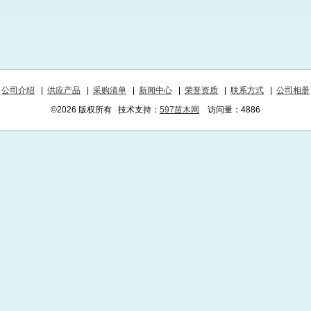
|
公司介绍
|
供应产品
|
采购清单
|
新闻中心
|
荣誉资质
|
联系方式
|
公司相册
©2026 版权所有 技术支持：
597苗木网
访问量：4886