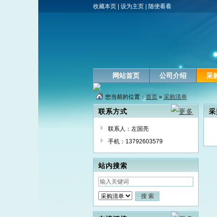
收藏本页
|
设为主页
|
随便看看
网站首页
公司介绍
采
您当前的位置：
首页
»
采购清单
联系方式
采
联系人：左国亮
手机：13792603579
站内搜索