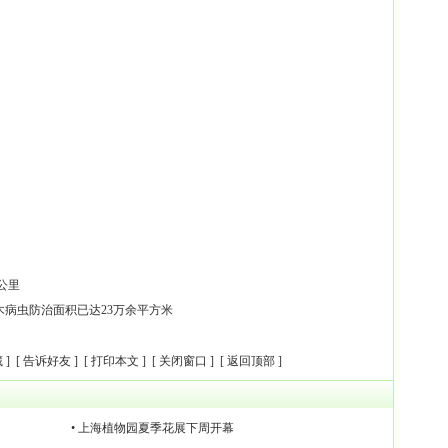
公里
木病虫防治面积已达23万余平方米
藏
] [
告诉好友
] [
打印本文
] [
关闭窗口
] [
返回顶部
]
• 上海植物园夏季花展下周开幕