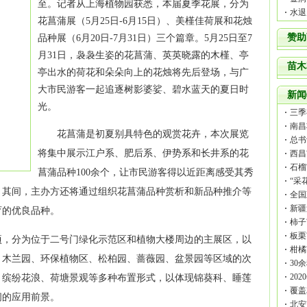
至。记者从上海植物园获悉，本届夏季花展，分为
水退
花菖蒲展（5月25日-6月15日）、美槿佳荷展和花烛
赞助
品种
展（6月20日-7月31日）三个篇章。5月25日至7
月31日，袅袅生姿的花菖蒲、英英晓露的
木槿
、亭
苗木
亭出水的荷花和朵朵向上的花烛将先后登场，与广
大市民游客一起追逐树影婆娑、碧水蓝天的夏日时
新闻
光。
三季
23
南昌
花菖蒲是初夏别具特色的观赏
花卉
，本次展览
总书
将集中展示江户系、肥后系、伊势系和长井系的花
西昌
石榴
菖蒲品种100余个，让市民游客得以近距离感受其秀
“采
。其间，主办方还将通过组织花菖蒲品种赏析和新品种推介等
木请
全国
贴政
新疆
育的优良品种。
柿子
板栗
顷，分为位于二号门绿化示范区和植物大楼周边的主展区，以
柑橘
、木兰园、环保植物区、松柏园、蔷薇园、
盆景
园等区域的次
30
20
、缤纷花浪、荷塘景观等多种布置形式，以体现锦葵科、睡莲
覆盖
阔的应用前景。
病虫
北安