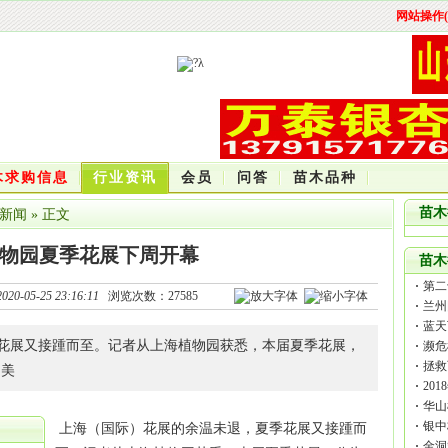
网站操作(
木求购信息
行业资讯
会员
问答
苗木品种
苗木
新闻
» 正文
物园夏季花展下周开幕
苗木
第二
2020-05-25 23:16:11
浏览次数：
27585
兰州
蓝天
花展又接踵而至。记者从上海植物园获悉，本届夏季花展，
濒危
拯救
、美
20
水平
华山
银中
上海（国际）花展的余温未退，夏季花展又接踵而
金洞