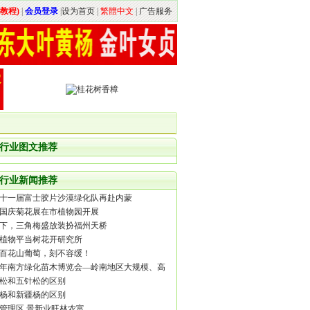
教程)
|
会员登录
|
设为首页
|
繁體中文
|
广告服务
行业图文推荐
行业新闻推荐
十一届富士胶片沙漠绿化队再赴内蒙
国庆菊花展在市植物园开展
下，三角梅盛放装扮福州天桥
植物平当树花开研究所
百花山葡萄，刻不容缓！
18年南方绿化苗木博览会—岭南地区大规模、高
的盆景嘉年华
松和五针松的区别
杨和新疆杨的区别
管理区 景新业旺林农富