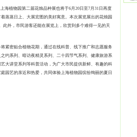
上海植物园第二届花烛品种展也将于6月20日至7月31日再度
有着蒸蒸日上、大展宏图的美好寓意。本次展览展出的花烛
园
个。此外，市民游客还能在展览上，欣赏到多个难得一见的天
务将紧密贴合植物花期，通过在线科普、线下推广和志愿服务
灵之约系列、暗访夜精灵系列、二十四节气系列、健康旅游系
园艺大讲堂系列等科普活动，为广大市民提供新鲜、有趣的科
家庭园艺的亲近和热爱，共同体验上海植物园缤纷绚丽的夏日