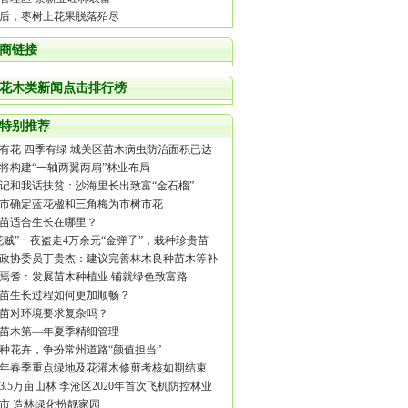
后，枣树上花果脱落殆尽
商链接
花木类新闻点击排行榜
特别推荐
有花 四季有绿 城关区苗木病虫防治面积已达
万余平方米
将构建“一轴两翼两扇”林业布局
记和我话扶贫：沙海里长出致富“金石榴”
市确定蓝花楹和三角梅为市树市花
苗适合生长在哪里？
花贼”一夜盗走4万余元“金弹子”，栽种珍贵苗
尽量安监控
政协委员丁贵杰：建议完善林木良种苗木等补
策
焉耆：发展苗木种植业 铺就绿色致富路
苗生长过程如何更加顺畅？
苗对环境要求复杂吗？
苗木第—年夏季精细管理
余种花卉，争扮常州道路“颜值担当”
20年春季重点绿地及花灌木修剪考核如期结束
3.5万亩山林 李沧区2020年首次飞机防控林业
害顺利启程
市 造林绿化扮靓家园