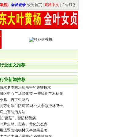
教程)
|
会员登录
|
设为首页
|
繁體中文
|
广告服务
行业图文推荐
行业新闻推荐
苗木冬季防治病虫害的关键技术
城区中心广场绿化带 一些绿化苗木枯死
小蠹、吉丁虫防治
县万树涂白防病害 林业人争做护林卫士
病虫害防治方法
长“蘑菇”，警防枯萎病
叶片失绿、斑点、黄化怎么办
用透翠防治杨树天牛效果显著
木类苗木用药需规范 不能随便来