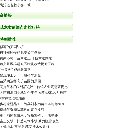
防治银杏超小卷叶蛾
商链接
花木类新闻点击排行榜
特别推荐
似雾的美国红栌
树种植时候施肥要如何选择
黄家堡村：苗木送上门 技术送到家
市文登区推进城区绿化改造提升工程
“走路树” 成就致富路
景观施工之——栽植苗木篇
苗采购选择高价苗圃的原因
花卉苗木的“转型”之路：传统农业更需要拥抱
网
县苗圃果园基地到今年年底将完成100万株苗
栽培
果树种植管理指南
乡村旅游品牌，随县刘家岗苗木基地等你来
黄杨苗选择除草剂的要点技巧
第一的绿化苗木，容易繁殖，不愁销路
县三义镇：打造花木小镇 助力脱贫攻坚
：低成本 高品质 移花接木效果好