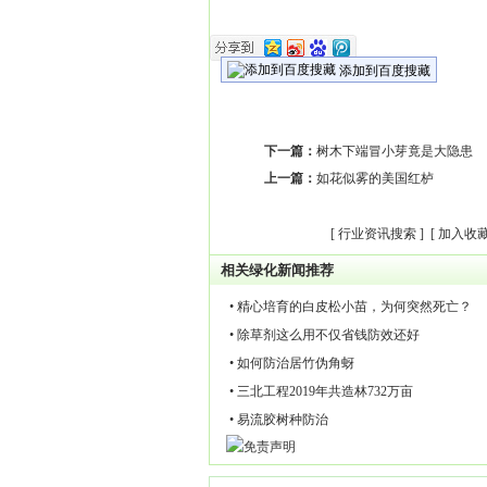
添加到百度搜藏
下一篇：
树木下端冒小芽竟是大隐患
上一篇：
如花似雾的美国红栌
[
行业资讯搜索
] [
加入收
相关绿化新闻推荐
• 精心培育的白皮松小苗，为何突然死亡？
• 除草剂这么用不仅省钱防效还好
• 如何防治居竹伪角蚜
• 三北工程2019年共造林732万亩
• 易流胶树种防治