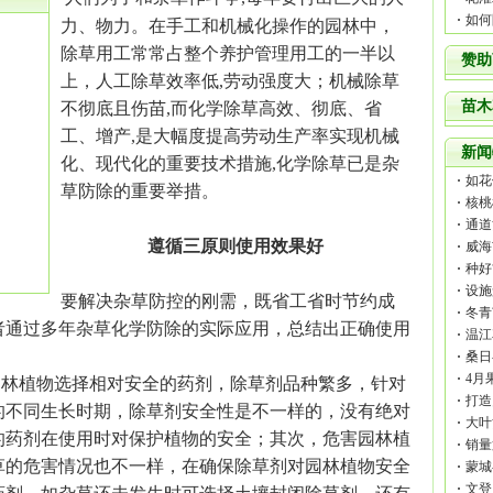
如何
力、物力。在手工和机械化操作的园林中，
除草用工常常占整个养护管理用工的一半以
赞助
上，人工除草效率低,劳动强度大；机械除草
苗木
不彻底且伤苗,而化学除草高效、彻底、省
工、增产,是大幅度提高劳动生产率实现机械
新闻
化、现代化的重要技术措施,化学除草已是杂
如花
草防除的重要举措。
核桃
通道
遵循三原则使用效果好
威海
种好
设施
要解决杂草防控的刚需，既省工省时节约成
冬青
者通过多年杂草化学防除的实际应用，总结出正确使用
温江
互联
桑日
木的
4月
林植物选择相对安全的药剂，除草剂
品种
繁多，针对
打造
的不同生长时期，除草剂安全性是不一样的，没有绝对
大叶
的药剂在使用时对保护植物的安全；其次，危害园林植
销量
草的危害情况也不一样，在确保除草剂对园林植物安全
蒙城
文登