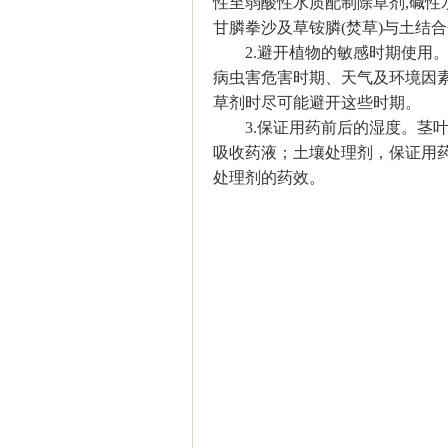
性至弱酸性水质配制除草剂,碱性
甘膦拳沙及草铵膦(焚草)与土结
2.避开植物的敏感时期使用。
病虫害
危害时期、天气及环境因
草剂时尽可能避开这些时期。
3.保证用药前后的湿度。茎叶
吸收药液；土壤处理剂，保证用
处理剂的药效。