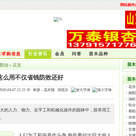
网站操作(
木求购信息
行业资讯
会员
问答
苗木品种
苗木
防治
» 正文
这么用不仅省钱防效还好
苗木
花卉
2020-04-07 23:25:30
来源：花卉报 浏览次
南阳
油松
轮台
巨大的人力、物力。在手工和机械化操作的园林中，除草用工
蜀桧
合欢
，
植物
甘肃
人们为了和杂草作斗争,每年要付出巨大的人
花灌