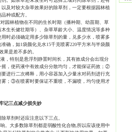
药剂。如杂草还未发生时可选择土壤封闭除草剂，还有
，以及对较大杂草效果好的除草剂，一定要根据园林植
剂品种或配方。
对园林植物在不同的生长时期（播种期、幼苗期、草
苗木生长健壮期等）、杂草草龄大小、温度情况等多种
使用时必须确定用多少除草剂的量，兑多少水，喷雾多
准确，如1袋颜化兑水15千克喷雾220平方米与半袋颜
其效果是差不多的。
液，特别是悬浮剂静置时间长，其有效成分会出现分
一摇，使药液中有效成分分散均匀，才能保证药效；②
剂要进行二次稀释，用小容器加入少量水对药剂进行充
喷雾；③在喷雾时要保证不重喷，不漏喷，均匀使用才
牢记三点减少损失妙
用除草剂时还应注意以下三点。
响。大多数除草剂都是弱酸性化合物,所以应该使用中