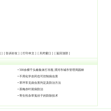
藏
] [
告诉好友
] [
打印本文
] [
关闭窗口
] [
返回顶部
]
• 500余棵千头椿集体打吊瓶 漯河市城市管理局园林
• 不用化学农药也可控制病虫害
• 草坪常见病虫害判定及防治方法
• 茶梅赤叶斑病防治
• 寄生性杂草菟丝子的防除技术