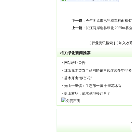
下一篇：
今年固原市已完成造林面积47
上一篇：
长江两岸造林绿化 2025年将
[
行业资讯搜索
] [
加入收
相关绿化新闻推荐
• 网站转让公告
• 沭阳花木类农产品网络销售额连续多年排
• 苗木开出“致富花”
• 光山十里镇：生态第一镇 十里花木香
• 彭山林场：苗木基地接订单了