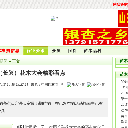
网站操作(
木求购信息
行业资讯
会员
问答
苗木品种
苗木
新闻
» 正文
国（长兴）花木大会精彩看点
苗木
50
2018-10-10 19:22:11
来源：中国园林网 浏
“奇
20
第十
的亮点肯定是大家最为期待的，在已发布的活动指南中已有
20
林花
这2
个具
苗木
马尾
倒计时最后一天！本届长兴花木大会的亮点肯定是
马尾