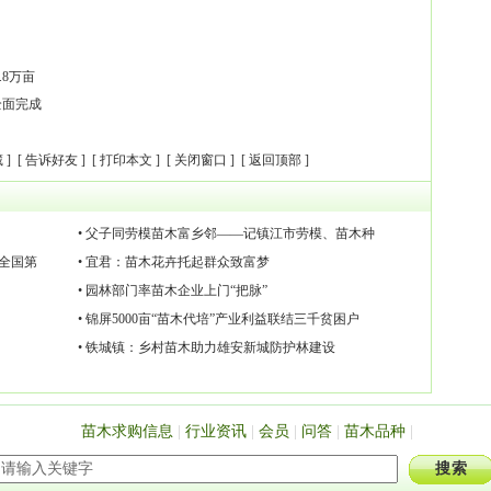
.8万亩
全面完成
藏
] [
告诉好友
] [
打印本文
] [
关闭窗口
] [
返回顶部
]
• 父子同劳模苗木富乡邻——记镇江市劳模、苗木种
名全国第
• 宜君：苗木花卉托起群众致富梦
• 园林部门率苗木企业上门“把脉”
• 锦屏5000亩“苗木代培”产业利益联结三千贫困户
• 铁城镇：乡村苗木助力雄安新城防护林建设
苗木求购信息
|
行业资讯
|
会员
|
问答
|
苗木品种
|