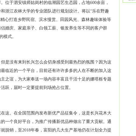
。位于泗安镇师姑岗村的临潮园艺生态园，占地600余亩，
和浙江农林大学的专业团队进行规划设计。将以“乐在野趣
间精心打造乡野民宿、滨水慢赏、田园风光、森林趣味体验等
情侣婚庆、家庭亲子、白领工薪、银发养生等不同的客户群
的模式。
火，但是没有来到长兴怎么会切身感受到最热烈的氛围？因为这
们最临近的一个平台，目前还有许许多多的人在不断的加入这
地主之谊，为大家奉送一场内容丰富且干活十足的娜塔栎专题
分活跃，届时一定要提前到场抢占位置。
就在这。在全国范围内发布新优产品征集令，这是长兴花木大
供的一个良好平台，为推广传播新优
品种
做出了重大贡献。通
就脱销，至2018年春，富阳的几大生产基地仍在计划全力提