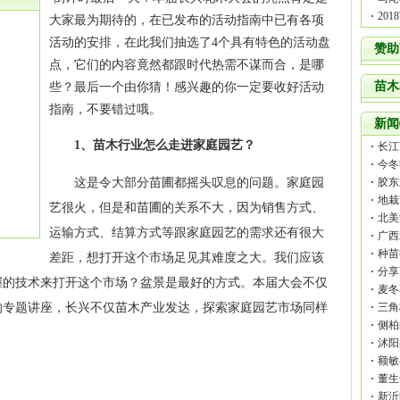
20
大家最为期待的，在已发布的活动指南中已有各项
活动的安排，在此我们抽选了4个具有特色的活动盘
赞助
点，它们的内容竟然都跟时代热需不谋而合，是哪
苗木
些？最后一个由你猜！感兴趣的你一定要收好活动
指南，不要错过哦。
新闻
1、苗木行业怎么走进家庭园艺？
长江
今冬
这是令大部分苗圃都摇头叹息的问题。家庭
园
胶东
地栽
艺
很火，但是和苗圃的关系不大，因为
销售
方式、
北美
运输方式、结算方式等跟家庭园艺的需求还有很大
广西
种苗
差距，想打开这个市场足见其难度之大。我们应该
分享
握的技术来打开这个市场？
盆景
是最好的方式。本届大会不仅
麦冬
的专题讲座，长兴不仅
苗木
产业发达，探索家庭园艺市场同样
三角
侧柏
沭阳
额敏
董生
新沂