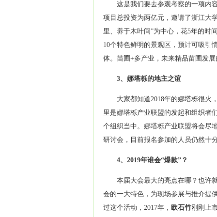
这是我们要去参观考察的一项内容
项目总投资为两亿元，邀请了浙江大学
里、养于木叶间”为中心，花5年的时
10个特色鲜明的景观区，预计可吸引
体。苗圃+多产业，未来精品苗圃发展
3、娜塔栎的地主之谊
大家都知道2018年的娜塔栎很
里是娜塔栎产业联盟的发起和组织者
个组织当中。娜塔栎产业联盟将会尽
研讨会，目前报名参加的人员仍然十
4、2019年谁会“爆款”？
本届大会最大的亮点在哪？也许
会的一大特色，为现场参展与推介提
过这个活动，2017年，
欧石竹
刚刚上市