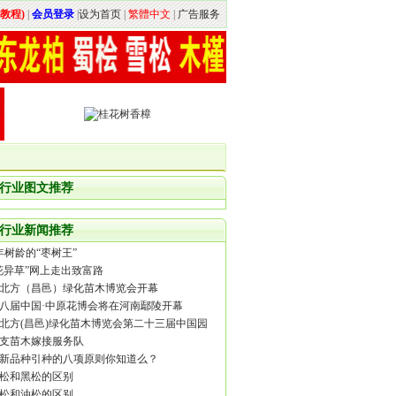
教程)
|
会员登录
|
设为首页
|
繁體中文
|
广告服务
行业图文推荐
行业新闻推荐
0年树龄的“枣树王”
花异草”网上走出致富路
18北方（昌邑）绿化苗木博览会开幕
八届中国·中原花博会将在河南鄢陵开幕
18北方(昌邑)绿化苗木博览会第二十三届中国园
木信息交流会欢迎您
0支苗木嫁接服务队
新品种引种的八项原则你知道么？
松和黑松的区别
松和油松的区别