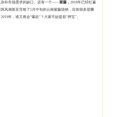
以弥补市场需求的缺口。还有一个——
紫藤，
2018年已经红遍
这阵风潮甚至导致了5月中旬的云南紫藤脱销，目前很多苗圃
019年，谁又将会“爆款”？大家不妨提前“押宝”。