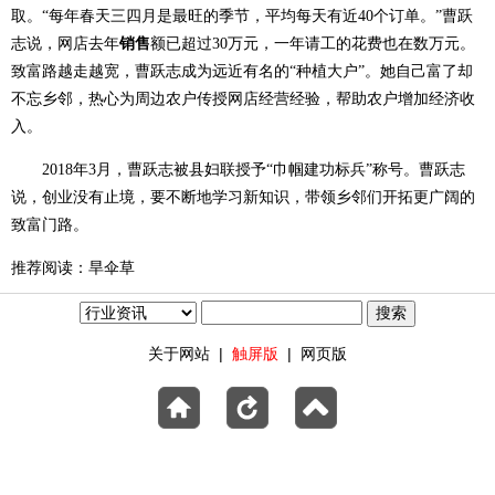
取。“每年春天三四月是最旺的季节，平均每天有近40个订单。”曹跃
销售
志说，网店去年
额已超过30万元，一年请工的花费也在数万元。
致富路越走越宽，曹跃志成为远近有名的“种植大户”。她自己富了却
不忘乡邻，热心为周边农户传授网店经营经验，帮助农户增加经济收
入。
2018年3月，曹跃志被县妇联授予“巾帼建功标兵”称号。曹跃志
说，创业没有止境，要不断地学习新知识，带领乡邻们开拓更广阔的
致富门路。
推荐阅读：旱伞草
关于网站
|
触屏版
|
网页版