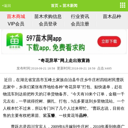
首页
苗木新闻
<返回
苗木商城
苗木求购信息
行业资讯
苗木品种
VIP会员
会员登录
会员注册
“奇花异草”网上走出致富路
发布时间:
更新时间:
点击:
2018-09-21 18:58
2018-09-21 18:59
4485
近日，在湖北省宜昌市五峰土家族自治县牛庄乡牛庄村四组村民曹跃
志家中，乡亲们紧张有序地给各种“奇花异草”打包、贴快递单，赶在
物流车到达前把昨天的订单货物备齐。“今天有10来个订单，金额一千
元左右，一早就得挖树、捆扎、打包，9点多要送到乡里物流站。一个
人根本忙不过来，所以专门叫了几个人过来帮忙。”曹跃志说，目前在
玉簪
品种
售的主要有杈杷果苗、紫
、一枝黄花等
。
曹跃志是四川宜宾人，2009年6月嫁到牛庄村，2010年看到电商广