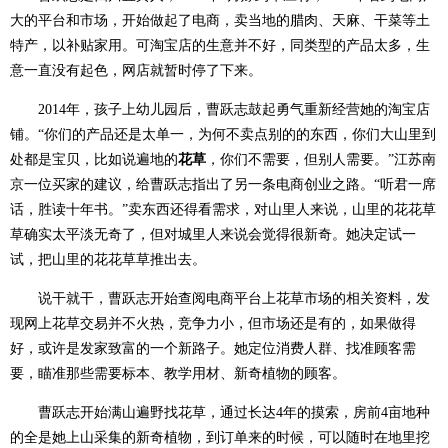
大的平台和市场，开始做起了电商，卖当地的腊肉、天麻、干菜等土
特产，以补贴家用。可淘宝店的生意并不好，同类型的产品太多，生
意一直没有起色，网店就暂时停了下来。
2014年，孩子上幼儿园后，曹跃志鼓起勇气重新经营她的淘宝店
铺。“你们的产品还是太单一，为何不卖点别的的东西，你们大山里到
花草
处都是宝贝，比如说遍地的
，你们不需要，但别人需要。”江苏南
京一位买家的建议，给曹跃志指出了另一条电商创业之路。“听君一席
话，胜读十年书。”卖东西还得看需求，对山里人来说，山里的花花草
草确实太平淡无奇了，但对城里人来说会觉得很新奇。她决定试一
试，把山里的花花草草推出去。
说干就干，曹跃志开始查阅电商平台上花草市场的相关资料，发
现网上花草交易并不火热，竞争力小，但市场还是有的，如果做得
好，或许是发家致富的一个新路子。她定位消费人群、找准顾客需
要，瞄准那些需要标本、教学用材、新奇植物的顾客。
曹跃志开始满山遍野找花草，通过长达4年的摸索，房前4亩地种
的全是她上山采集的新奇植物，到订单来的时候，可以随时在地里挖