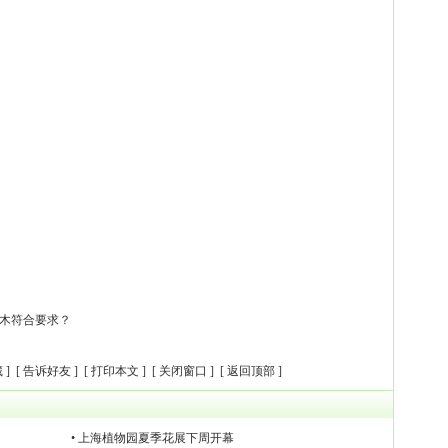
木符合要求？
藏
] [
告诉好友
] [
打印本文
] [
关闭窗口
] [
返回顶部
]
• 上海植物园夏季花展下周开幕