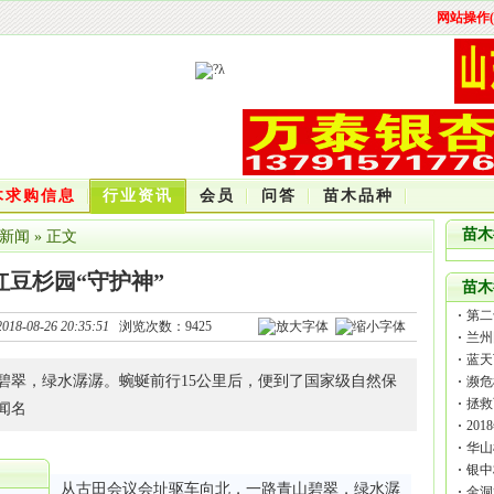
网站操作(
木求购信息
行业资讯
会员
问答
苗木品种
苗木
新闻
» 正文
红豆杉园“守护神”
苗木
第二
2018-08-26 20:35:51
浏览次数：
9425
兰州
蓝天
碧翠，绿水潺潺。蜿蜒前行15公里后，便到了国家级自然保
濒危
拯救
闻名
20
水平
华山
银中
从古田会议会址驱车向北，一路青山碧翠，绿水潺
金洞