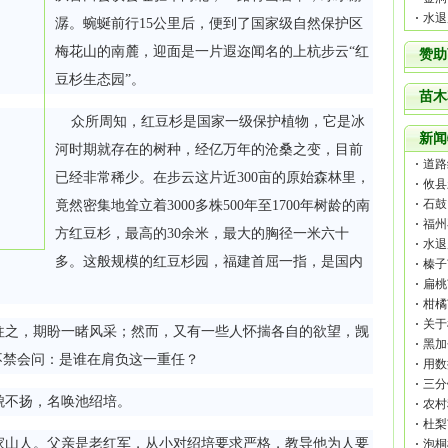
水退
潺。蜿蜒前行15公里后，便到了国家级自然保护区
梅花
山的南麓，迎面是一片遐迩闻名的上杭步云“
红
赞助
豆杉
生态园”。
苗木
众所周知，红豆杉是国家一级保护植物，它是冰
新闻
河时期就存在的树种，经亿万年的沧桑之变，目前
道路
已经非常稀少。在步云这片近300亩的原始森林里，
攸县
石鼓
竟然密集地耸立着3000多株500年至1700年树龄的南
福州
方红豆杉，最高的30余米，最大的胸径一米六十
水退
多。这般规模的红豆杉园，福建首屈一指，是国内
榛子
扁桃
柑橘
关于
之，期盼一睹风采；然而，又有一些人怀揣各自的欲望，觊
黑加
不禁会问：是谁在肩负这一重任？
用数
三分
不扬，名唤池绍培。
农村
好项
杜梨
家山人。父亲是老红军，从小对绍培要求严格，教导他为人要
泡桐