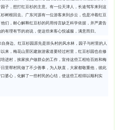
片园子，想打红豆杉的主意。有一位天津人，长途驾车来到这
豆杉树根回去。广东河源有一位游客来到步云，也是冲着红豆
了他们，耐心解释红豆杉的药用传言缺乏科学依据，并严肃告
他的有理有节的劝说，使这些来客心悦诚服，满意而归。
自身边。红豆杉园原先是崇头村的风水林，园子与村里的人
年以来，梅花山景区建旅游索道要经过村里，红豆杉园也在修
绍培进村，挨家挨户做群众的工作，宣传这些工程给百姓和梅
平日里帮村民做了不少善事，为人耿直，大家都敬重他，彼此
苦口婆心，化解了一些村民的心结，使这些工程得以顺利实