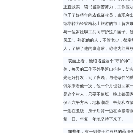
正直诚实，读书当刻苦努力，工作应
他干了好些年的农税征收员，表现突出，
绍培转为经管梅花山旅游的市工贸发展
与一位罗姓职工共同守护这片园子。这
员工”。熟识他的人，不管老少，都亲
人，了解了他的事迹后，称他为红豆杉
表面上看，池绍培当这个“守护神”
美，每天的工作不外乎巡山护林，防
光还好打发，到了夜晚，与他做伴的
偶尔来看他一次，他一个月也就回家
是这个村人，只要不值班，晚上都回
仅五六平方米，地板潮湿，书架和衣
一边在煮饭，身子后背一边在承接着
复一日、年复一年地坚持下来了。
前些年，有一则关于红豆杉的药用传