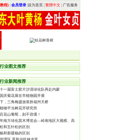
教程)
|
会员登录
|
设为首页
|
繁體中文
|
广告服务
行业图文推荐
行业新闻推荐
十一届富士胶片沙漠绿化队再赴内蒙
国庆菊花展在市植物园开展
下，三角梅盛放装扮福州天桥
植物平当树花开研究所
百花山葡萄，刻不容缓！
18年南方绿化苗木博览会—岭南地区大规模、高
的盆景嘉年华
松和五针松的区别
杨和新疆杨的区别
管理区 景新业旺林农富