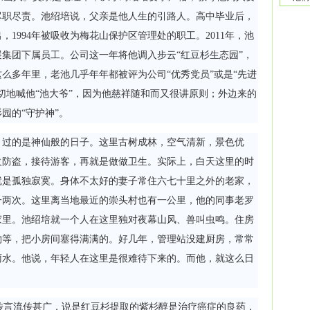
尽职尽责。池绍培说，父亲是他人生的引路人。高中毕业后，
1994年被吸收为梅花山保护区管理处的职工。2011年，池
集团下属员工。公司这一年将他调入步云“红豆杉生态园”，
么多年里，老池几乎年年都被评为公司“优秀党员”或是“先进
切地喊他“池大爷”，因为他慈祥随和而又很讲原则；外边来的
园的“守护神”。
，过的是神仙般的日子。这里古树成林，空气清新，景色优
火防盗，接待游客，再就是做做卫生。实际上，白天这里的时
就是孤独寂寞。身体不太好的妻子常住六七十里之外的老家，
一两次。这里离当地最近的崇头村也有一公里，他的同事老罗
家里。池绍培就一个人在这里独对夜幕山风、兽叫虫鸣。住房
物等，把小房间塞得满满的。好几年，管理站没建厨房，常常
雨水。他说，年轻人在这里是很难待下来的。而他，就这么日
言流传甚广，说是红豆杉提取的紫杉醇是治疗癌症的良药，