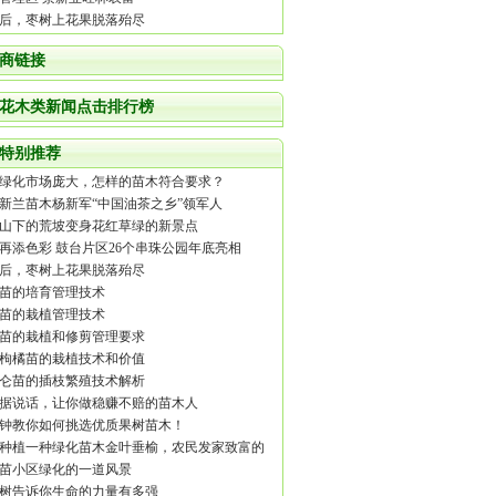
后，枣树上花果脱落殆尽
商链接
花木类新闻点击排行榜
特别推荐
绿化市场庞大，怎样的苗木符合要求？
新兰苗木杨新军“中国油茶之乡”领军人
山下的荒坡变身花红草绿的新景点
再添色彩 鼓台片区26个串珠公园年底亮相
后，枣树上花果脱落殆尽
苗的培育管理技术
苗的栽植管理技术
苗的栽植和修剪管理要求
枸橘苗的栽植技术和价值
仑苗的插枝繁殖技术解析
据说话，让你做稳赚不赔的苗木人
钟教你如何挑选优质果树苗木！
种植一种绿化苗木金叶垂榆，农民发家致富的
目
苗小区绿化的一道风景
树告诉你生命的力量有多强