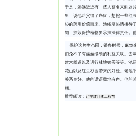
于是，远远近近有一些人慕名来到这
里，说他岳父得了癌症，想挖一些红
杉的药用价值而来。池绍培热情接待
知，损毁保护植物要承担法律责任。
保护这片生态园，很多时候，麻烦来
们免不了有丝丝缕缕的利益关联。去
建木栈道以及进行林地赎买等等。池
花山以及红豆杉园带来的好处。老池
关系良好。他的话语掷地有声。他的
施。
推荐阅读：
辽宁红叶李工程苗