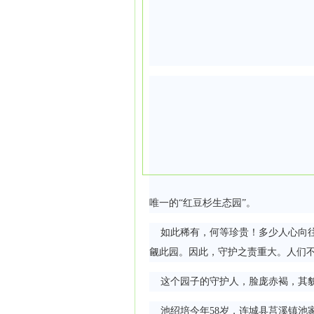
唯一的“红豆杉生态园”。
如此稀有，何等珍贵！多少人心向往
觎此园。因此，守护之责重大。人们
这个园子的守护人，脸庞赤褐，其貌
池绍培今年58岁，连城县莒溪镇池