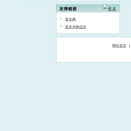
友情链接
苗木网
苗木求购信息
网站首页