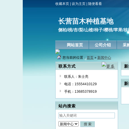
收藏本页
|
设为主页
|
随便看看
长营苗木种植基地
侧柏/桃/杏/梨/山楂/柿子/樱桃/苹果/核
网站首页
公司介绍
采
您当前的位置：
首页
»
新闻中心
联系方式
新
联系人：朱士亮
新
电话：15554410129
手机：13685378919
站内搜索