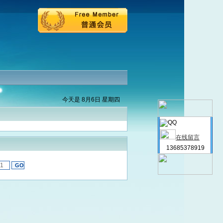
今天是 8月6日 星期四
在线留言
13685378919