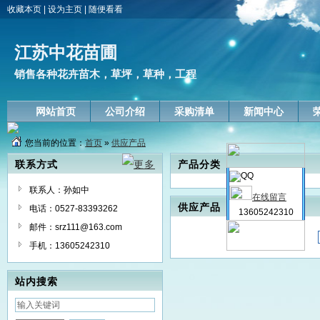
收藏本页
|
设为主页
|
随便看看
江苏中花苗圃
销售各种花卉苗木，草坪，草种，工程
网站首页
公司介绍
采购清单
新闻中心
您当前的位置：
首页
»
供应产品
联系方式
产品分类
联系人：孙如中
在线留言
供应产品
电话：0527-83393262
13605242310
邮件：srz111@163.com
手机：13605242310
站内搜索