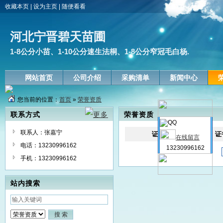
收藏本页
|
设为主页
|
随便看看
河北宁晋碧天苗圃
1-8公分小苗、1-10公分速生法桐、1-8公分窄冠毛白杨.
网站首页
公司介绍
采购清单
新闻中心
您当前的位置：
首页
»
荣誉资质
联系方式
荣誉资质
联系人：张嘉宁
证书
证
在线留言
电话：13230996162
13230996162
手机：13230996162
站内搜索