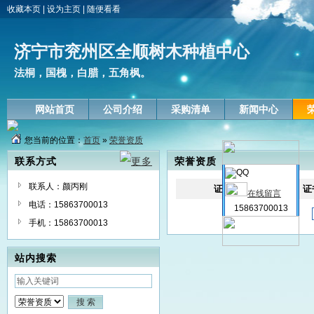
收藏本页
|
设为主页
|
随便看看
济宁市兖州区全顺树木种植中心
法桐，国槐，白腊，五角枫。
网站首页
公司介绍
采购清单
新闻中心
您当前的位置：
首页
»
荣誉资质
联系方式
荣誉资质
联系人：颜丙刚
证书
证
在线留言
电话：15863700013
15863700013
手机：15863700013
站内搜索