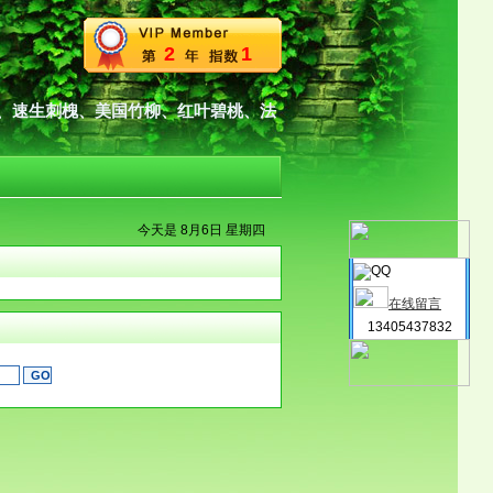
2
1
、速生刺槐、美国竹柳、红叶碧桃、法
今天是 8月6日 星期四
在线留言
13405437832