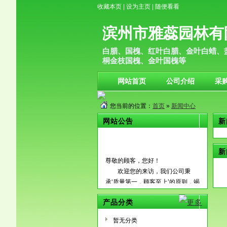
收藏本页
|
设为主页
|
随便看看
滨州市雅蕊园林有
白腊、国槐、红叶白腊、金叶白蜡、
桐金枝国槐、金叶国槐等
网站首页
公司介绍
采
您当前的位置：
首页
»
新闻中心
网站公告
新
新
尊敬的顾客，您好！
欢迎您的来访，我们公司秉
承‘质量第一，顾客至上’的原则，竭
诚为国内外广大客户朋友提供优质
的服务，希望通过我们的真诚与努
产品分类
力能够成为您长期的合作伙伴，共
暂无分类
创辉煌！