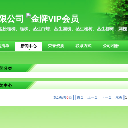
限公司
盐松柽柳、柽柳、丛生白蜡、丛生国槐、丛生榆树、丛生柳树、刺槐
购清单
荣誉资质
联系方式
公司相册
新闻中心
闻分类
闻中心
第
1
页/共
0
页
首页
上一页
下一页
尾页