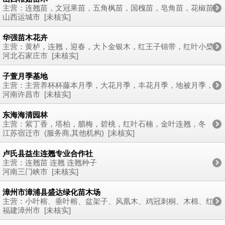
主营：连翘苗，文冠果苗，五角枫苗，国槐苗，皂角苗，花椒苗
山西运城市 [未核实]
华强苗木花卉
主营：黄栌，连翘，迎春，大卜金银木，红王子锦带，红叶小檗
河北石家庄市 [未核实]
子萱月季基地
主营：主营养杯杯藤本月季，大花月季，丰花月季，地被月季，
四季玫瑰，蔷薇，金叶女贞，金森女贞，红叶石楠，迎春，连翘
河南许昌市 [未核实]
等等
东海海清园林
主营：紫丁香，塔柏，腊梅，碧桃，红叶石楠，金叶连翘，冬
青，黄杨，红叶小檗，红梅
江苏宿迁市 (服务商,其他机构) [未核实]
卢氏县益生连翘专业合作社
主营：连翘苗 连翘 连翘种子
河南三门峡市 [未核实]
漳州市漳浦县盛达绿化苗木场
主营：小叶榕、垂叶榕、盆架子、风凰木、鸡冠刺桐、木棉、红
桑、花叶假连翘、金边假连翘、合果芋、红背桂、红花紫荆、美
福建漳州市 [未核实]
人树、大红紫薇、苏铁、伊拉克蜜枣、黄金叶、黄金榕、七里