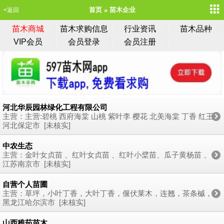
首页
苗木企业
<返回
苗木商城
苗木求购信息
行业资讯
苗木品种
VIP会员
会员登录
会员注册
河北华辰园林绿化工程有限公司
主营：主营:碧桃 西府海棠 山桃 紫叶李 樱花 北美海棠 丁香 红王
子锦带 迎春 连翘 天目琼花 金银木 黄刺玫 珍珠梅 卫矛球 女贞球
河北保定市 [未核实]
紫叶小檗球 水蜡球 小叶黄杨球 大叶黄杨球 卫矛 金叶女贞 水蜡
小叶黄杨 大叶黄杨等，各种灌木 绿篱 地被 草花
中农生态
主营：金叶女贞苗 、红叶女贞苗 、红叶小檗苗、瓜子黄杨苗 、
小叶女贞苗 、冬青苗 、卫矛小苗 、五叶地锦苗 、蔷薇苗 、红
江苏南京市 [未核实]
帽月季苗 、丰花月季苗、品种月季苗 、迎春苗、迎夏苗 、红瑞
木苗 、地柏苗 、海棠苗 、洒金柏苗、桧柏苗 、龙柏苗 、银杏
自营个人苗圃
苗、桃树小苗 、雪松苗 、樱花苗 、红叶石楠苗、侧柏苗、高杆
主营：草坪，小叶丁香，大叶丁香，偃伏莱木，连翘，茶条槭，
女贞苗 、紫穗槐小苗、法桐苗 、紫荆大苗 、红叶李大苗 、紫薇
爬地柏，绣线菊等等
黑龙江哈尔滨市 [未核实]
大苗 、桑树苗 、扶芳藤苗 、连翘苗
山西稚茹苗木