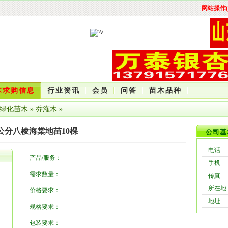
网站操作(
木求购信息
行业资讯
会员
问答
苗木品种
绿化苗木
»
乔灌木
»
5公分八棱海棠地苗10棵
公司基
电话
产品/服务：
手机
需求数量：
传真
所在地
价格要求：
地址
规格要求：
包装要求：