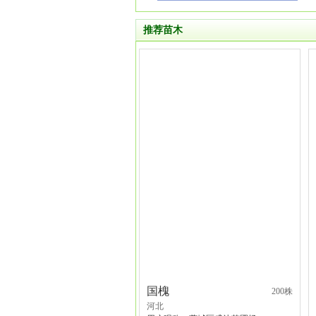
推荐苗木
国槐
200株
河北