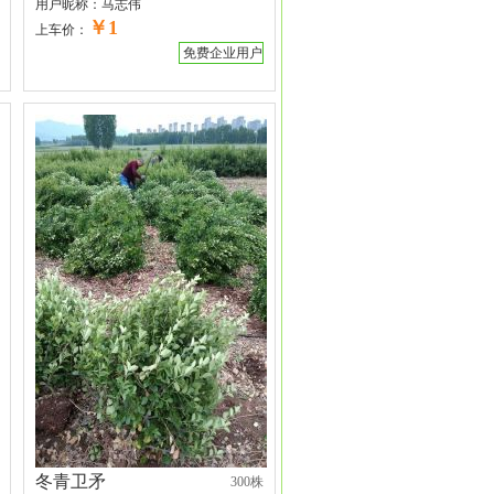
用户昵称：
马志伟
￥1
上车价：
免费企业用户
冬青卫矛
300株