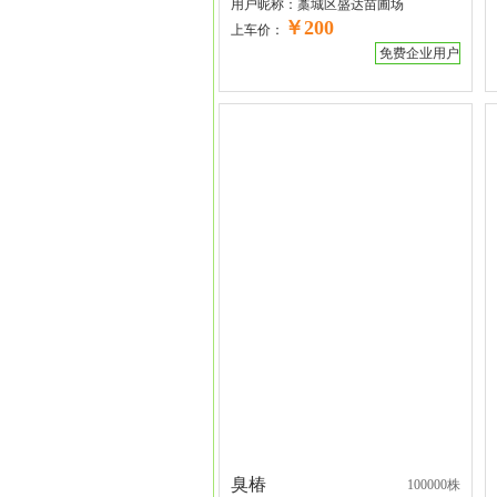
用户昵称：
藁城区盛达苗圃场
￥200
上车价：
免费企业用户
臭椿
100000株