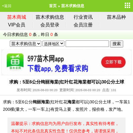
首页
苗木求购信息
<返回
苗木商城
苗木求购信息
行业资讯
苗木品种
VIP会员
会员登录
会员注册
今日求购信息
0
条，昨日
0
条
求购：5至6公分绚丽海棠(红叶红花海棠都可以)30公分土球
发布时间:
更新时间:
点击:
2026-06-03 00:20
2026-06-03 00:20
131
求购：5至6公分
绚丽海棠
(红叶红花
海棠
都可以)30公分土球，一车装1
200棵(量大，一车一车上)有货马上要，发照片，报价格，发产地。
温馨提示：求购信息均为用户自行发布，真实性有待考察，
本站不对此条信息真实性负责！仅供您参考，请谨慎采用，