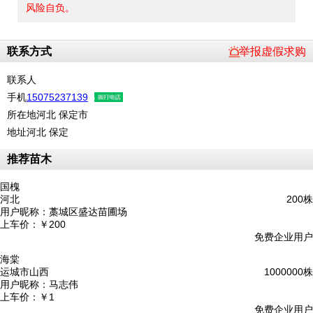
风险自负。
联系方式
举报虚假求购
联系人
手机
15075237139
所在地
河北 保定市
地址
河北 保定
推荐苗木
国槐
河北
200株
用户昵称：
藁城区盛达苗圃场
上车价：
￥200
免费企业用户
海棠
运城市山西
1000000株
用户昵称：
马志伟
上车价：
￥1
免费企业用户