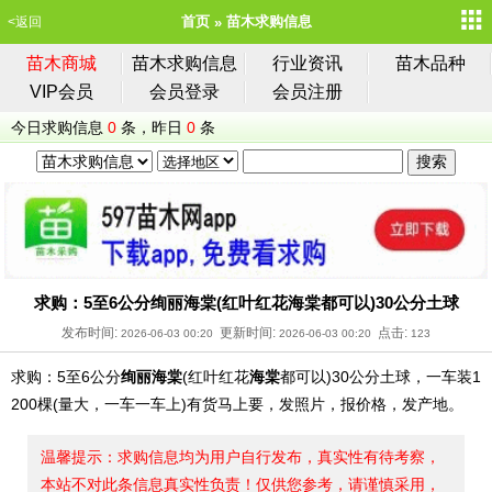
首页
苗木求购信息
<返回
苗木商城
苗木求购信息
行业资讯
苗木品种
VIP会员
会员登录
会员注册
今日求购信息
0
条，昨日
0
条
求购：5至6公分绚丽海棠(红叶红花海棠都可以)30公分土球
发布时间:
更新时间:
点击:
2026-06-03 00:20
2026-06-03 00:20
123
求购：5至6公分
绚丽海棠
(红叶红花
海棠
都可以)30公分土球，一车装1
200棵(量大，一车一车上)有货马上要，发照片，报价格，发产地。
温馨提示：求购信息均为用户自行发布，真实性有待考察，
本站不对此条信息真实性负责！仅供您参考，请谨慎采用，