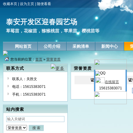
收藏本页
|
设为主页
|
随便看看
泰安开发区迎春园艺场
草莓苗，花椒苗，猕猴桃苗，苹果苗，樱桃苗等
网站首页
公司介绍
采购清单
新闻中心
您当前的位置：
首页
»
荣誉资质
联系方式
荣誉资质
联系人：关胜文
证书
证
在线留言
电话：15615383071
15615383071
手机：15615383071
站内搜索