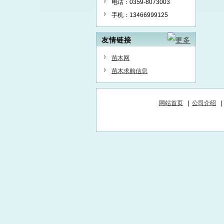
电话：0359-8073003
手机：13466999125
友情链接
苗木网
苗木求购信息
网站首页
|
公司介绍