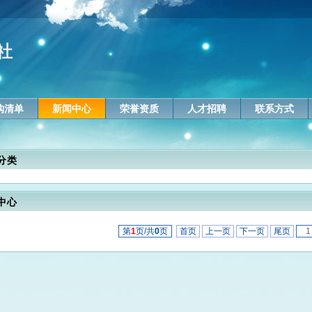
社
购清单
新闻中心
荣誉资质
人才招聘
联系方式
分类
中心
第
1
页/共
0
页
首页
上一页
下一页
尾页