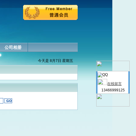
公司相册
今天是 8月7日 星期五
在线留言
13466999125