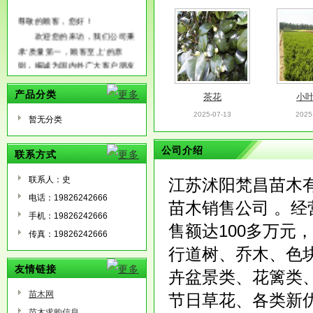
尊敬的顾客，您好！
欢迎您的来访，我们公司秉
承‘质量第一，顾客至上’的原
则，竭诚为国内外广大客户朋友
提供优质的服务，希望通过我们
茶花
小
的真诚与努力能够成为您长期的
产品分类
合作伙伴，共创辉煌！
2025-07-13
2025
暂无分类
公司介绍
联系方式
联系人：史
江苏沭阳梵昌苗木
电话：19826242666
苗木销售公司 。经
手机：19826242666
大叶黄杨
大叶
售额达100多万元
传真：19826242666
2025-07-13
2025
行道树、乔木、色
友情链接
卉盆景类、花篱类
苗木网
节日草花、各类新
苗木求购信息