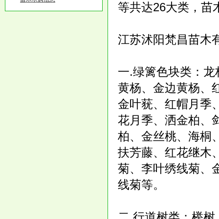
等共达26大类，苗
江苏沭阳梵昌苗木
一.绿篱色块类：
黄杨、金边黄杨、
金叶莸、红帽月季
花月季、洒金柏、
柏、金丝桃、海桐
扶芳藤、红花继木
菊、李叶绣线菊、
线菊等。
二.行道树类：榉