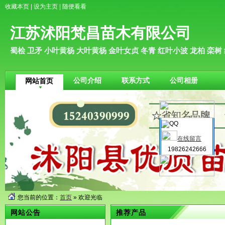
收藏本页
|
设为主页
|
随便看看
江苏沭阳梵昌苗木有限公司
蜀桧 卫矛 小叶黄杨 大叶黄杨 金叶女贞 冬青 红叶小波 龙柏 栾树
公司介绍
联系方式
公司相册
网站首页
茶花
小
2025-07-13
2025
在线留言
19826242666
您当前的位置：
首页
» 欢迎光临
大叶黄杨
大叶
网站公告
推荐产品
2025-07-13
2025