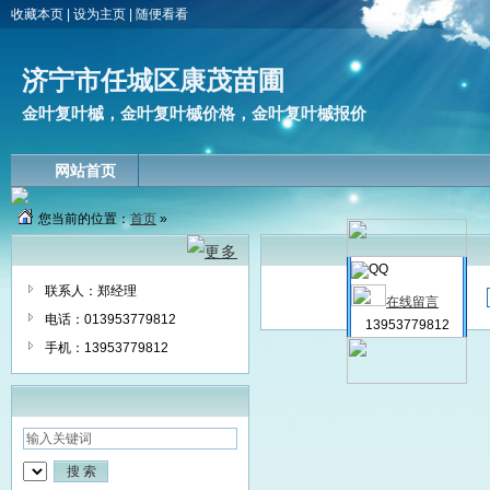
收藏本页
|
设为主页
|
随便看看
济宁市任城区康茂苗圃
金叶复叶槭，金叶复叶槭价格，金叶复叶槭报价
网站首页
您当前的位置：
首页
»
联系人：郑经理
在线留言
电话：013953779812
13953779812
手机：13953779812