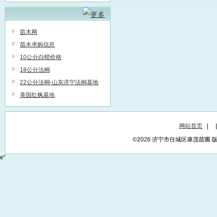
苗木网
苗木求购信息
10公分白蜡价格
18公分法桐
22公分法桐-山东济宁法桐基地
美国红枫基地
网站首页
|
©2026 济宁市任城区康茂苗圃
e"