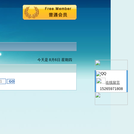
今天是 8月6日 星期四
在线留言
15265971808