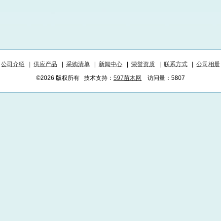
|
公司介绍
|
供应产品
|
采购清单
|
新闻中心
|
荣誉资质
|
联系方式
|
公司相册
©2026 版权所有 技术支持：
597苗木网
访问量：5807