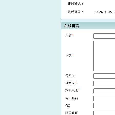
即时通讯：
最近登录：
2024-08-15 1
在线留言