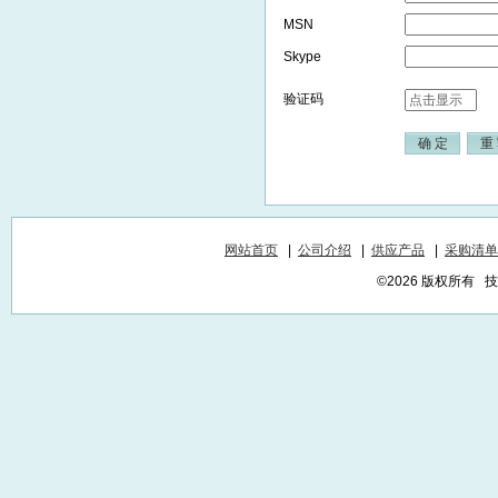
网站首页
|
公司介绍
|
供应产品
|
采购清单
©2026 版权所有 