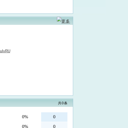
TuIvRU
共
0
条