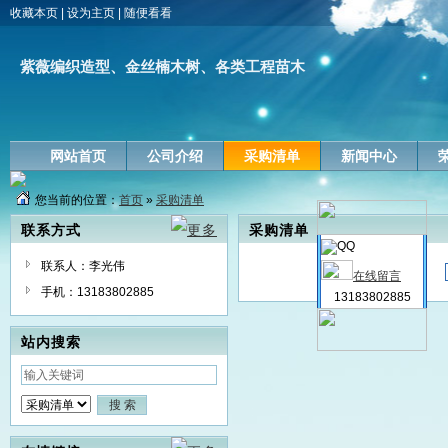
收藏本页
|
设为主页
|
随便看看
紫薇编织造型、金丝楠木树、各类工程苗木
网站首页
公司介绍
采购清单
新闻中心
您当前的位置：
首页
»
采购清单
联系方式
采购清单
联系人：李光伟
在线留言
手机：13183802885
13183802885
站内搜索