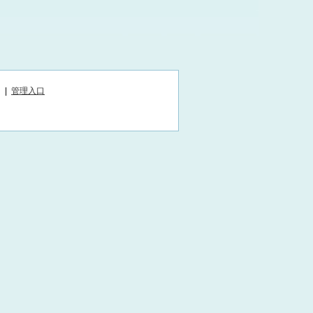
|
管理入口