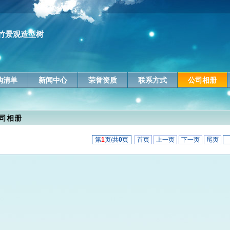
 竹景观造型树
购清单
新闻中心
荣誉资质
联系方式
公司相册
司相册
第
1
页/共
0
页
首页
上一页
下一页
尾页