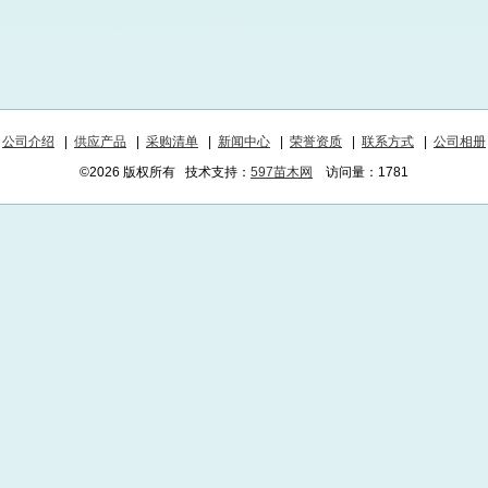
|
公司介绍
|
供应产品
|
采购清单
|
新闻中心
|
荣誉资质
|
联系方式
|
公司相册
©2026 版权所有 技术支持：
597苗木网
访问量：1781