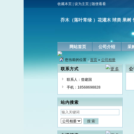
收藏本页
|
设为主页
|
随便看看
乔木（落叶常绿 ）花灌木 球类 果树
网站首页
公司介绍
采
您当前的位置：
首页
»
公司相册
联系方式
公
联系人：曾建国
手机：18568698828
站内搜索