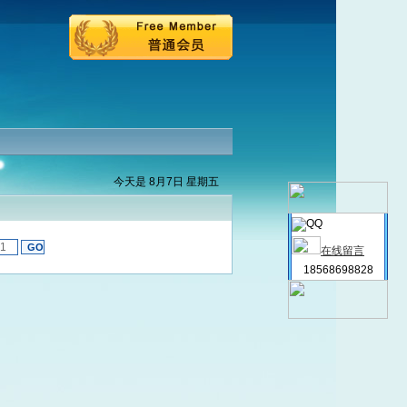
今天是 8月7日 星期五
在线留言
18568698828