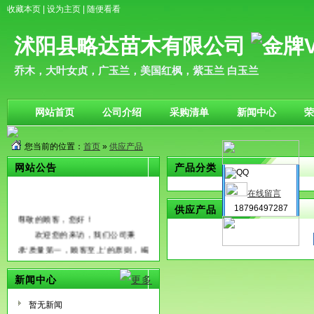
收藏本页
|
设为主页
|
随便看看
沭阳县略达苗木有限公司
乔木，大叶女贞，广玉兰，美国红枫，紫玉兰 白玉兰
网站首页
公司介绍
采购清单
新闻中心
荣
您当前的位置：
首页
»
供应产品
网站公告
产品分类
在线留言
18796497287
供应产品
尊敬的顾客，您好！
欢迎您的来访，我们公司秉
承‘质量第一，顾客至上’的原则，竭
诚为国内外广大客户朋友提供优质
的服务，希望通过我们的真诚与努
新闻中心
力能够成为您长期的合作伙伴，共
暂无新闻
创辉煌！