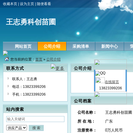
收藏本页
|
设为主页
|
随便看看
王志勇科创苗圃
网站首页
公司介绍
采购清单
新闻中心
您当前的位置：
首页
»
公司介绍
联系方式
公司介绍
联系人：王志勇
在线留言
电话：13823399206
13823399206
手机：13823399206
公司档案
站内搜索
公司名称：
王志勇科创苗圃
所 在 地：
广东
注册资本：
0万人民币