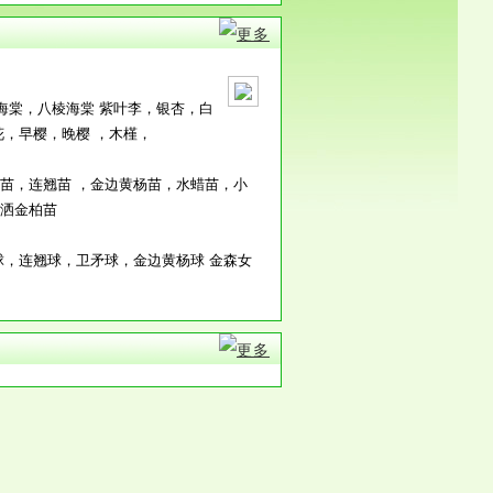
海棠，八棱海棠 紫叶李，银杏，白
，早樱，晚樱 ，木槿，
苗，连翘苗 ，金边黄杨苗，水蜡苗，小
洒金柏苗
球，连翘球，卫矛球，金边黄杨球 金森女