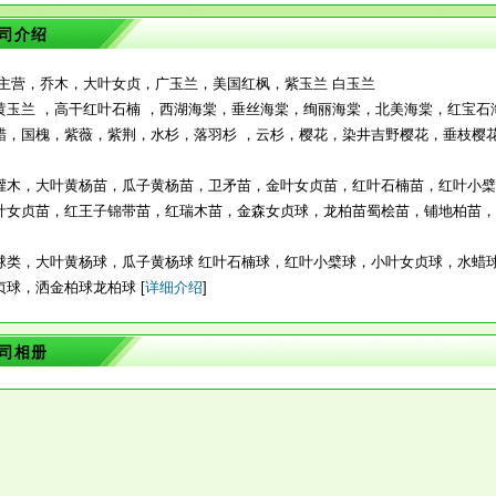
司介绍
主营，乔木，大叶女贞，广玉兰，美国红枫，紫玉兰 白玉兰
黄玉兰 ，高干红叶石楠 ，西湖海棠，垂丝海棠，绚丽海棠，北美海棠，红宝石
蜡，国槐，紫薇，紫荆，水杉，落羽杉 ，云杉，樱花，染井吉野樱花，垂枝樱花
灌木，大叶黄杨苗，瓜子黄杨苗，卫矛苗，金叶女贞苗，红叶石楠苗，红叶小檗
叶女贞苗，红王子锦带苗，红瑞木苗，金森女贞球，龙柏苗蜀桧苗，铺地柏苗，
球类，大叶黄杨球，瓜子黄杨球 红叶石楠球，红叶小檗球，小叶女贞球，水蜡
贞球，洒金柏球龙柏球 [
详细介绍
]
司相册