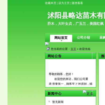
收藏本页
|
设为主页
|
随便看看
沭阳县略达苗木有
乔木，大叶女贞，广玉兰，美国红枫
公司介绍
采
网站首页
您当前的位置：
首页
» 欢迎光临
网站公告
推
尊敬的顾客，您好！
欢迎您的来访，我们公司秉
承‘质量第一，顾客至上’的原则，竭
诚为国内外广大客户朋友提供优质
的服务，希望通过我们的真诚与努
新闻中心
力能够成为您长期的合作伙伴，共
暂无新闻
创辉煌！